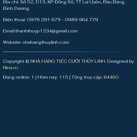
Địa chỉ: Số 52, D13, KP Đồng Sổ, TT Lai Uyên, Bàu Bàng,
Bình Dương
Điện thoại: 0976 291 679 - 0989 964 779
Email:thanhthuyp1234@gmail.com
Website: nhahangthuylinh.com
Copyright ©
NHÀ HÀNG TIỆC CƯỚI THÙY LINH
. Designed by
Nina.vn
Đang online:
1
|
Hôm nay:
115
|
Tổng truy cập:
64460