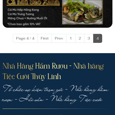
Page 4 / 4
First
Prev
1
2
3
4
Nhà Hàng Hầm Rượu - Nhà hàng
Tiệc Cưới Thùy Linh
Tổ chức sự kiện trọn gói - Nhà hàng hầm
rượu - Hải sản - Nhà hàng Tiệc cưới