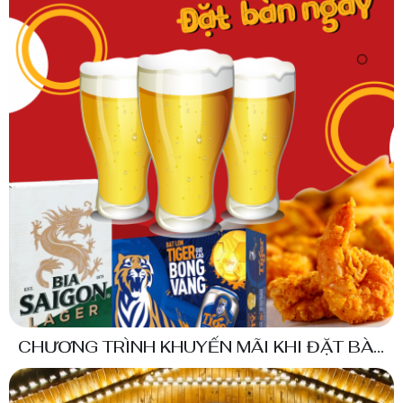
CHƯƠNG TRÌNH KHUYẾN MÃI KHI ĐẶT BÀN
TẠI NHÀ HÀNG DỊP QUỐC TẾ PHỤ NỮ 20-10