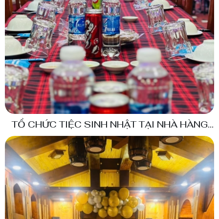
TỔ CHỨC TIỆC SINH NHẬT TẠI NHÀ HÀNG
THÙY LINH