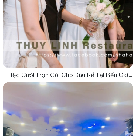
Tiệc Cưới Trọn Gói Cho Dâu Rể Tại Bến Cát
Bình Dương