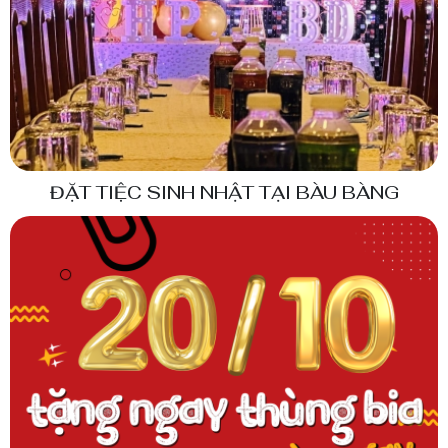
ĐẶT TIỆC SINH NHẬT TẠI BÀU BÀNG