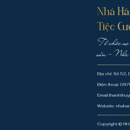
Nhà Hà
Tiệc Cư
Tổ chức sự
sản - Nhà 
Địa chỉ: Số 52,
Điện thoại: 0
Email:thanhth
Website: nhaha
Copyright ©
NH