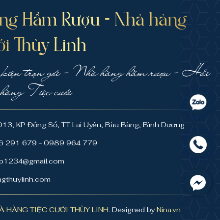
ng Hầm Rượu - Nhà hàng
ới Thùy Linh
 kiện trọn gói - Nhà hàng hầm rượu - Hải
hàng Tiệc cưới
 D13, KP Đồng Sổ, TT Lai Uyên, Bàu Bàng, Bình Dương
976 291 679 - 0989 964 779
uyp1234@gmail.com
ngthuylinh.com
À HÀNG TIỆC CƯỚI THÙY LINH
. Designed by
Nina.vn