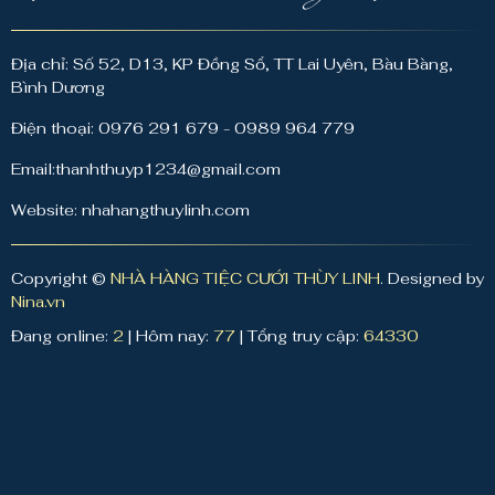
Địa chỉ: Số 52, D13, KP Đồng Sổ, TT Lai Uyên, Bàu Bàng,
Bình Dương
Điện thoại: 0976 291 679 - 0989 964 779
Email:thanhthuyp1234@gmail.com
Website: nhahangthuylinh.com
Copyright ©
NHÀ HÀNG TIỆC CƯỚI THÙY LINH
. Designed by
Nina.vn
Đang online:
2
|
Hôm nay:
77
|
Tổng truy cập:
64330