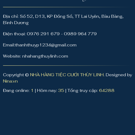
Địa chỉ: Số 52, D13, KP Đồng Sổ, TT Lai Uyên, Bàu Bàng,
Bình Dương
Điện thoại: 0976 291 679 - 0989 964 779
Email:thanhthuyp1234@gmail.com
Website: nhahangthuylinh.com
Copyright ©
NHÀ HÀNG TIỆC CƯỚI THÙY LINH
. Designed by
Nina.vn
Đang online:
1
|
Hôm nay:
35
|
Tổng truy cập:
64288