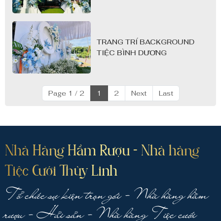
TRANG TRÍ BACKGROUND
TIỆC BÌNH DƯƠNG
Page 1 / 2
1
2
Next
Last
Nhà Hàng Hầm Rượu - Nhà hàng
Tiệc Cưới Thùy Linh
Tổ chức sự kiện trọn gói - Nhà hàng hầm
rượu - Hải sản - Nhà hàng Tiệc cưới