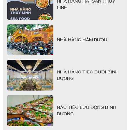
NHÀ HÀNG HẢI SẢN THÙY
LINH
NHÀ HÀNG HẦM RƯỢU
NHÀ HÀNG TIỆC CƯỚI BÌNH
DƯƠNG
NẤU TIỆC LƯU ĐỘNG BÌNH
DƯƠNG