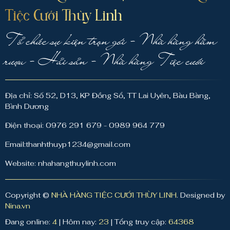
Tiệc Cưới Thùy Linh
Tổ chức sự kiện trọn gói - Nhà hàng hầm
rượu - Hải sản - Nhà hàng Tiệc cưới
Địa chỉ: Số 52, D13, KP Đồng Sổ, TT Lai Uyên, Bàu Bàng,
Bình Dương
Điện thoại: 0976 291 679 - 0989 964 779
Email:thanhthuyp1234@gmail.com
Website: nhahangthuylinh.com
Copyright ©
NHÀ HÀNG TIỆC CƯỚI THÙY LINH
. Designed by
Nina.vn
Đang online:
4
|
Hôm nay:
23
|
Tổng truy cập:
64368