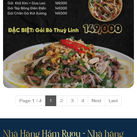
Page 1 / 4
1
2
3
4
Next
Last
Nhà Hàng Hầm Rượu - Nhà hàng