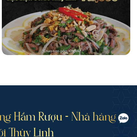
ng Hầm Rượu - Nhà hàng
ới Thùy Linh