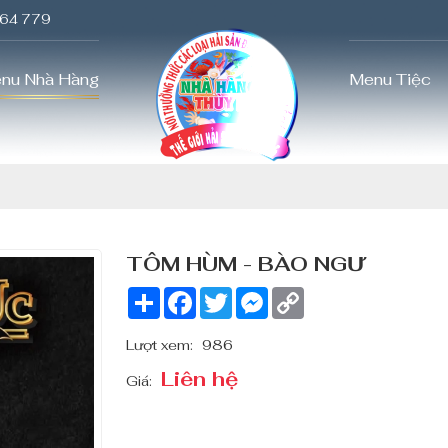
nu Nhà Hàng
Menu Tiệc
TÔM HÙM - BÀO NGƯ
Share
Facebook
Twitter
Messenger
Copy
Link
Lượt xem:
986
Liên hệ
Giá: