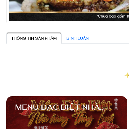
THÔNG TIN SẢN PHẨM
BÌNH LUẬN
MENU ĐẶC BIỆT NHÀ
HÀNG THÙY LINH