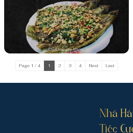
Page 1 / 4
1
2
3
4
Next
Last
Nhà Hà
Tiệc Cư