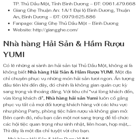
TP. Thủ Dầu Một, Tỉnh Bình Dương – ĐT: 0961.479.668
Giang Ghẹ Thuận An: 1A/1 Đại lộ Bình Dương, Thuận
An, Bình Dương – ĐT: 0979.625.886
Fanpage: Giang Ghẹ Thủ Dầu Một – Bình Dương
Website: http://giangghe.com/
Nhà hàng Hải Sản & Hầm Rượu
YUMI
Có lẽ những ai sành ăn hải sản tại Thủ Dầu Một, không ai là
không biết
Nhà hàng Hải Sản & Hầm Rượu YUMI.
Một địa
chỉ chuyên phục vụ những món hải sản tươi ngon. Ấn tượng
đầu tiên khi đến đây, đó chính là không gian quán cực kỳ
sang trọng và thoáng đãng. Với tiêu chí “vui lòng khách đến,
vừa lòng khách đi”,
Nhà hàng hải sản Yumi
luôn cố gắng
phục vụ tất cả mọi đối tượng khách hàng với các khu vực
như phòng Party, phòng tiệc hầm rượu và không gian mở.
Bên cạnh đó, nếu bạn cần một nơi sang trọng để tổ chức
các hội tiệc quan trọng như sinh nhật, liên hoan, họp mặt,…
Thì đây là một địa chỉ tuyệt vời cho bạn.