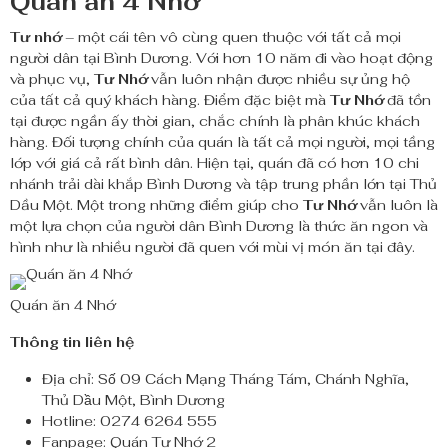
Quán ăn 4 Nhớ
Tư nhớ
– một cái tên vô cùng quen thuộc với tất cả mọi
người dân tại Bình Dương. Với hơn 10 năm đi vào hoạt động
và phục vụ,
Tư Nhớ
vẫn luôn nhận được nhiều sự ủng hộ
của tất cả quý khách hàng. Điểm đặc biệt mà
Tư Nhớ
đã tồn
tại được ngần ấy thời gian, chắc chính là phân khúc khách
hàng. Đối tượng chính của quán là tất cả mọi người, mọi tầng
lớp với giá cả rất bình dân. Hiện tại, quán đã có hơn 10 chi
nhánh trải dài khắp Bình Dương và tập trung phần lớn tại Thủ
Dầu Một. Một trong những điểm giúp cho
Tư Nhớ
vẫn luôn là
một lựa chọn của người dân Bình Dương là thức ăn ngon và
hình như là nhiều người đã quen với mùi vị món ăn tại đây.
Quán ăn 4 Nhớ
Thông tin liên hệ
Địa chỉ: Số 09 Cách Mạng Tháng Tám, Chánh Nghĩa,
Thủ Dầu Một, Bình Dương
Hotline: 0274 6264 555
Fanpage: Quán Tư Nhớ 2