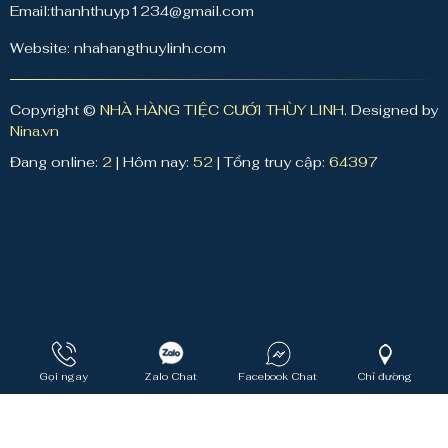
Email:thanhthuyp1234@gmail.com
Website: nhahangthuylinh.com
Copyright ©
NHÀ HÀNG TIỆC CƯỚI THÙY LINH
. Designed by
Nina.vn
Đang online:
2
|
Hôm nay:
52
|
Tổng truy cập:
64397
Gọi ngay
Zalo Chat
Facebook Chat
Chỉ đường