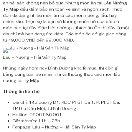
ăn hải sản không nên bỏ qua. Những món ăn tại
Lẩu Nướng
Ty Mập
đều đảm bảo an toàn vệ sinh và ngon sạch. Thực
đơn đa dạng nhiều món ăn từ các món nướng, lẩu, hay
chiên xào. Thực sự là bạn sẽ không muốn bỏ qua bất cứ
món nào tại đây. Đặc biệt những ai thích ăn Ốc thì đây là một
địa chỉ mà bạn đang tìm kiếm. Các món ốc có giá giao động
từ 49,000 VNĐ đến 99,000 VNĐ.
Lẩu – Nướng – Hải Sản Ty Mập
Những ngày hôm nay Bình Dương khá là mưa, thì còn gì
bằng cùng bạn bè nhâm nhi và thưởng thức các món lẩu
nướng tại
Ty Mập.
Thông tin liên hệ
Địa chỉ: 143 đường D1, KDC Phú Hòa 1, P. Phú Hòa,
TP.Thủ Dầu Một, T.Bình Dương
Hotline: 0906.686.061
Giờ mở cửa: 11h – 23h
Fanpage: Lẩu – Nướng – Hải Sản Ty Mập