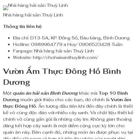
Nhà hàng hải sản Thuỳ Linh
Thông tin liên hệ
Địa chỉ: D13-5A, KP. Đồng Sổ, Bàu bàng, Bình Dương
Hotline: 0989964779 a Huy/ 0906523428 Tuấn
Fanpage: Nhà hàng hải sản Thuỳ Linh
Website: http://chohaisanthuylinh.com/
Vườn Ẩm Thực Đông Hồ Bình
Dương
Một
quán ăn hải sản Bình Dương
khác mà
Top 10 Bình
Dương
muốn giới thiệu cho các bạn, đó chính là
Vườn ẩm
thực Đông Hồ
. Ấn tượng đầu tiên khi đến đây chính là thiết
kế vô cùng độc đáo với nhiều cây xanh. Và chất liệu thiết kế
chính vô cùng gần gũi là những cây tre. Không gian thoáng
đãng kết hợp cây xanh là một điểm cộng cực kỳ lớn cho
quán ăn này. Bên cạnh đó, những món ăn được phục vụ tại
đây điều rất ngon và hợp túi tiền thu nhập của người dân