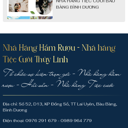
NHÀ HÀNG TIỆC CƯỚI BÀU
BÀNG BÌNH DƯƠNG
Nhà Hàng Hầm Rượu - Nhà hàng
Tiệc Cưới Thùy Linh
Tổ chức sự kiện trọn gói - Nhà hàng hầm
rượu - Hải sản - Nhà hàng Tiệc cưới
Địa chỉ: Số 52, D13, KP Đồng Sổ, TT Lai Uyên, Bàu Bàng,
Bình Dương
Điện thoại: 0976 291 679 - 0989 964 779