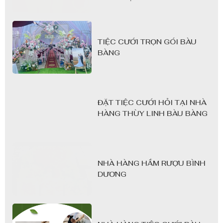
LINH
TIỆC CƯỚI TRỌN GÓI BÀU
BÀNG
ĐẶT TIỆC CƯỚI HỎI TẠI NHÀ
HÀNG THÙY LINH BÀU BÀNG
NHÀ HÀNG HẦM RƯỢU BÌNH
DƯƠNG